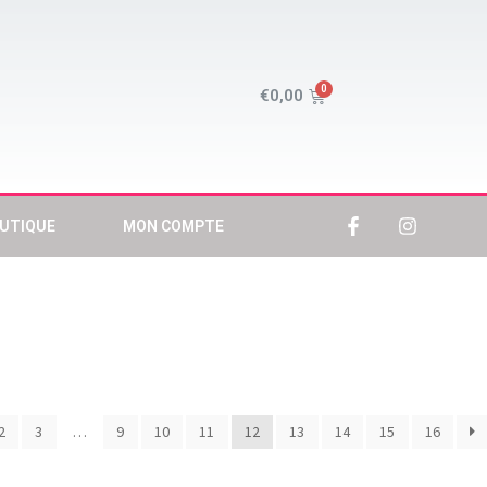
€
0,00
UTIQUE
MON COMPTE
2
3
…
9
10
11
12
13
14
15
16