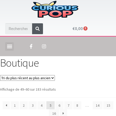
€
0,00
Boutique
Affichage de 49–60 sur 183 résultats
1
2
3
4
5
6
7
8
…
14
15
16